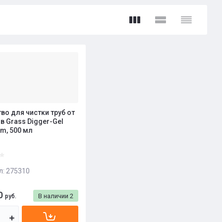
во для чистки труб от
в Grass Digger-Gel
m, 500 мл
л:
275310
0
В наличии
2
руб.