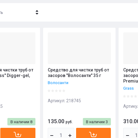
ть
- убывание
- возрастание
ние - Я-А
ние - А-Я
 чистки труб от
Средство для чистки труб от
Средст
s" Digger-gel,
засоров "Волосанти" 35 г
засоро
Premiu
Волосанти
Grass
Артикул:
218745
25
Артику
135.00
310.0
В наличии
8
В наличии
3
руб.