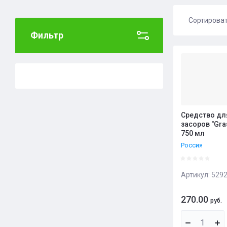
Сортирова
Фильтр
Цена 
Цена 
Назва
Назва
Средство для
засоров "Gras
750 мл
Россия
Артикул:
529
270.00
руб.