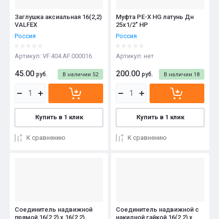
Заглушка аксиальная 16(2,2)
Муфта PE-X HG латунь Дн
VALFEX
25x1/2" НР
Россия
Россия
Артикул:
VF.404.AF.000016
Артикул:
нет
45.00
200.00
руб.
руб.
В наличии
52
В наличии
18
Купить в 1 клик
Купить в 1 клик
К сравнению
К сравнению
Соединитель надвижной
Соединитель надвижной с
прямой 16(2,2) х 16(2,2)
накидной гайкой 16(2,2) х