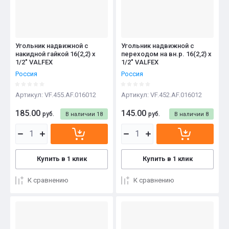
Угольник надвижной с
Угольник надвижной с
накидной гайкой 16(2,2) х
переходом на вн.р. 16(2,2) х
1/2" VALFEX
1/2" VALFEX
Россия
Россия
Артикул:
VF.455.AF.016012
Артикул:
VF.452.AF.016012
185.00
145.00
руб.
руб.
В наличии
18
В наличии
8
Купить в 1 клик
Купить в 1 клик
К сравнению
К сравнению