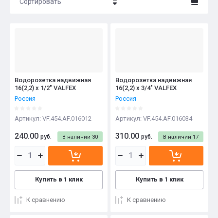
Сортировать
Цена - убывание
Цена - возрастание
Название - Я-А
Название - А-Я
Водорозетка надвижная
Водорозетка надвижная
16(2,2) х 1/2" VALFEX
16(2,2) х 3/4" VALFEX
Россия
Россия
Артикул:
VF.454.AF.016012
Артикул:
VF.454.AF.016034
240.00
310.00
руб.
руб.
В наличии
30
В наличии
17
Купить в 1 клик
Купить в 1 клик
К сравнению
К сравнению