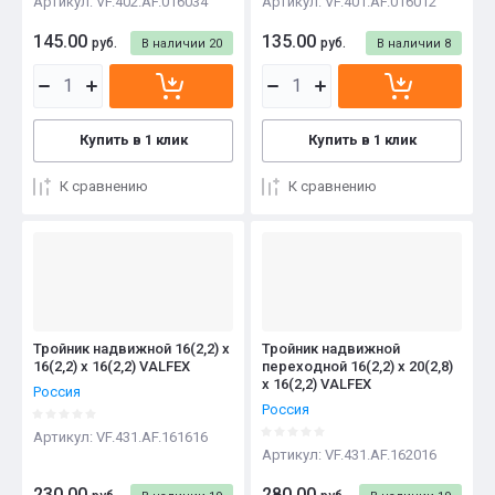
Артикул:
VF.402.AF.016034
Артикул:
VF.401.AF.016012
145.00
135.00
руб.
руб.
В наличии
20
В наличии
8
Купить в 1 клик
Купить в 1 клик
К сравнению
К сравнению
Тройник надвижной 16(2,2) х
Тройник надвижной
16(2,2) х 16(2,2) VALFEX
переходной 16(2,2) х 20(2,8)
х 16(2,2) VALFEX
Россия
Россия
Артикул:
VF.431.AF.161616
Артикул:
VF.431.AF.162016
230.00
280.00