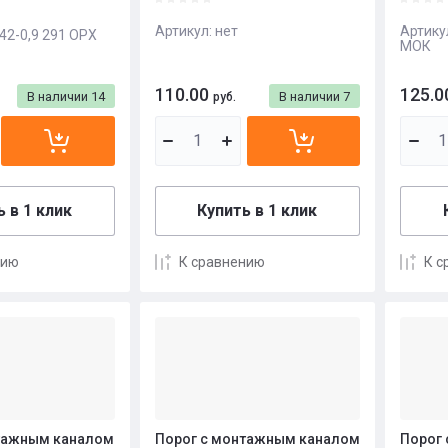
Артикул:
нет
Артику
2-0,9 291 ОРХ
МОК
110.00
125.0
В наличии
14
В наличии
7
руб.
 в 1 клик
Купить в 1 клик
нию
К сравнению
К с
тажным каналом
Порог с монтажным каналом
Порог