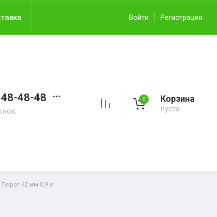
тавка
Войти
Регистрация
148-48-48
Корзина
0
пуста
онок
Порог 42 мм 0,9 м