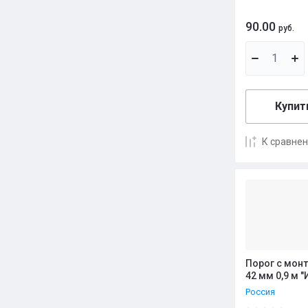
90.00
руб.
Купить
К сравне
Порог с мон
42 мм 0,9 м "
Россия