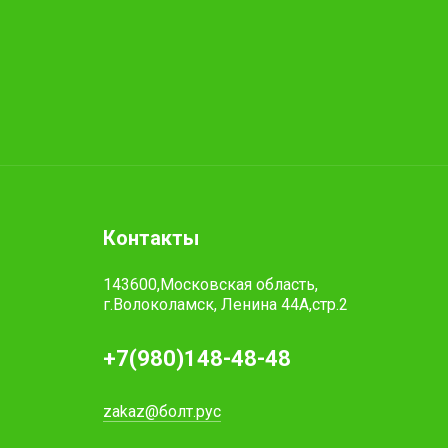
Контакты
143600,Московская область,
г.Волоколамск, Ленина 44А,стр.2
+7(980)148-48-48
zakaz@болт.рус