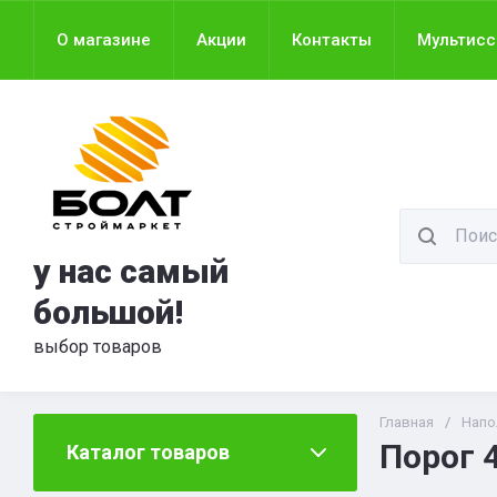
О магазине
Акции
Контакты
Мультис
у нас самый
большой!
выбор товаров
Главная
/
Напо
Порог 
Каталог товаров