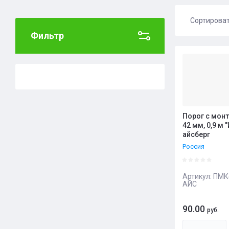
Сортирова
Фильтр
Цена 
Цена 
Назва
Назва
Порог с мон
42 мм, 0,9 м 
айсберг
Россия
Артикул:
ПМК4
АЙС
90.00
руб.