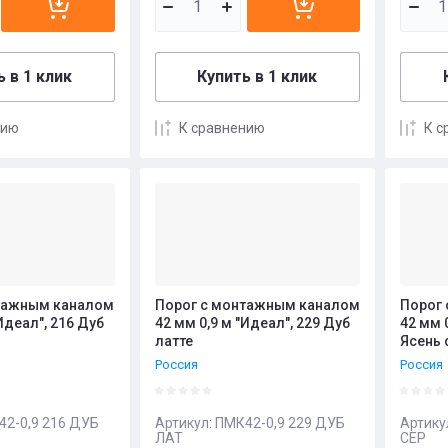
 в 1 клик
Купить в 1 клик
нию
К сравнению
К с
тажным каналом
Порог с монтажным каналом
Порог
Идеал", 216 Дуб
42 мм 0,9 м "Идеал", 229 Дуб
42 мм 
латте
Ясень 
Россия
Россия
2-0,9 216 ДУБ
Артикул:
ПМК42-0,9 229 ДУБ
Артику
ЛАТ
СЕР