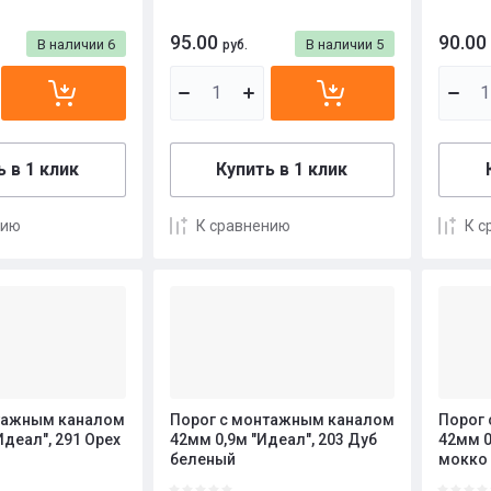
95.00
90.00
В наличии
6
В наличии
5
руб.
 в 1 клик
Купить в 1 клик
нию
К сравнению
К с
тажным каналом
Порог с монтажным каналом
Порог
Идеал", 291 Орех
42мм 0,9м "Идеал", 203 Дуб
42мм 0
беленый
мокко