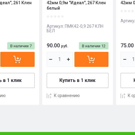
деал", 261 Клен
42мм 0,9м "Идеал", 267 Клен
42мм 0
белый
Артику
Артикул:
ПМК42-0,9 267 КЛН
БЕЛ
90.00
75.00
В наличии
7
В наличии
12
руб.
 в 1 клик
Купить в 1 клик
нию
К сравнению
К с