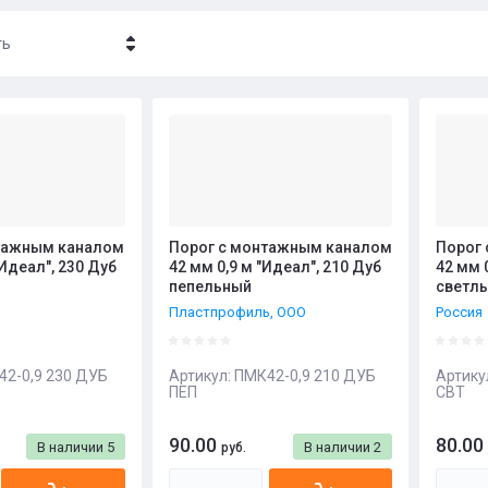
ть
- убывание
- возрастание
ние - Я-А
ние - А-Я
тажным каналом
Порог с монтажным каналом
Порог
"Идеал", 230 Дуб
42 мм 0,9 м "Идеал", 210 Дуб
42 мм 
пепельный
светл
Пластпрофиль, ООО
Россия
2-0,9 230 ДУБ
Артикул:
ПМК42-0,9 210 ДУБ
Артику
ПЕП
СВТ
90.00
80.00
В наличии
5
В наличии
2
руб.