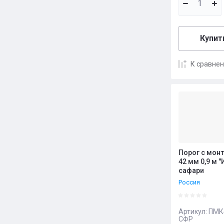
Купить
К сравне
Порог с мон
42 мм 0,9 м "
сафари
Россия
Артикул:
ПМК4
СФР