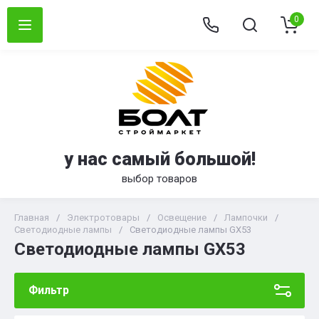
0
у нас самый большой!
выбор товаров
Главная
/
Электротовары
/
Освещение
/
Лампочки
/
Светодиодные лампы
/
Светодиодные лампы GX53
Светодиодные лампы GX53
Фильтр