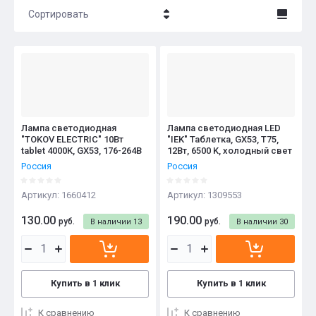
Сортировать
Цена - убывание
Цена - возрастание
Название - Я-А
Название - А-Я
Лампа светодиодная
Лампа светодиодная LED
"TOKOV ELECTRIC" 10Вт
"IEK" Таблетка, GX53, T75,
tablet 4000К, GX53, 176-264В
12Вт, 6500 K, холодный свет
Россия
Россия
Артикул:
1660412
Артикул:
1309553
130.00
190.00
руб.
руб.
В наличии
13
В наличии
30
Купить в 1 клик
Купить в 1 клик
К сравнению
К сравнению