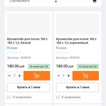
Сортировать
Цена - убывание
Цена - возрастание
Название - Я-А
Название - А-Я
Кронштейн для полок 182 х
Кронштейн для полок 182 х
182 х 1,5, белый
182 х 1,5, коричневый
Россия
Россия
Артикул:
904349
Артикул:
904350
180.00
180.00
руб.
руб.
В наличии
18
В наличии
25
Купить в 1 клик
Купить в 1 клик
К сравнению
К сравнению