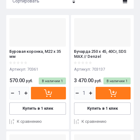
Сортировать
Цена - убывание
Цена - возрастание
Название - Я-А
Название - А-Я
Буровая коронка, M22 х 35
Бучарда 250 x 45, 40Cr, SDS
мм
MAX // Denzel
Артикул:
70361
Артикул:
703137
570.00
3 470.00
руб.
руб.
В наличии
1
В наличии
1
Купить в 1 клик
Купить в 1 клик
К сравнению
К сравнению