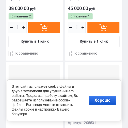
38 000.00
45 000.00
руб.
руб.
В наличии
2
В наличии
1
Купить в 1 клик
Купить в 1 клик
К сравнению
К сравнению
Этот сайт использует cookie-файлы и
другие технологии для улучшения его
Гидроуровень,удлиненная
Гладилка зубчатая "Кедр"
работы. Продолжая работу с сайтом, Вы
колба, рельефная
нержавеющая сталь, 270 x
Хорошо
разрешаете использование cookie-
градуировка, 5м// Matrix
130 мм, зуб 10 x 10 мм
файлов. Вы всегда можете отключить
файлы cookie в настройках Вашего
Россия
браузера.
Артикул:
161806 / 18705
Артикул:
208831