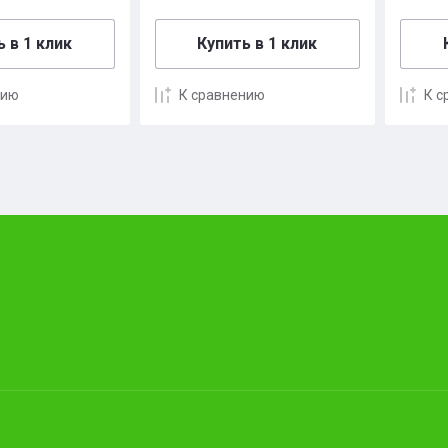
 в 1 клик
Купить в 1 клик
нию
К сравнению
К с