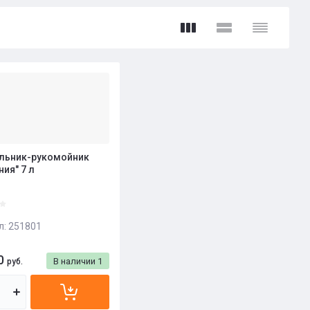
льник-рукомойник
ния" 7 л
л:
251801
0
В наличии
1
руб.