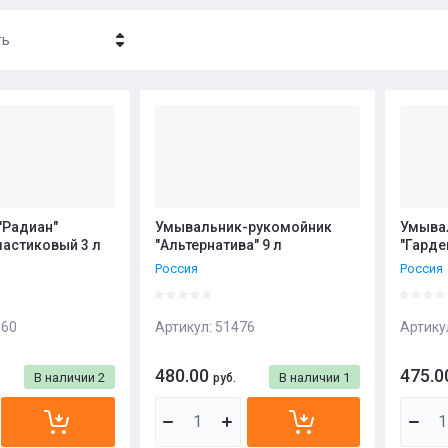
ть
- убывание
- возрастание
ние - Я-А
ние - А-Я
"Радиан"
Умывальник-рукомойник
Умыва
ластиковый 3 л
"Альтернатива" 9 л
"Гарде
Россия
Россия
60
Артикул:
51476
Артику
480.00
475.0
В наличии
2
В наличии
1
руб.