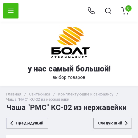
0
у нас самый большой!
выбор товаров
Главная
/
Сантехника
/
Комплектующие к санфаянсу
/
Чаша "РМС" КС-02 из нержавейки
Чаша "РМС" КС-02 из нержавейки
Предыдущий
Следующий